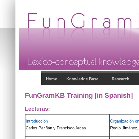
Home
Knowledge Base
Research
FunGramKB Training [in Spanish]
Lecturas:
Introducción
Organización on
Carlos Periñán y Francisco Arcas
Rocío Jiménez, 